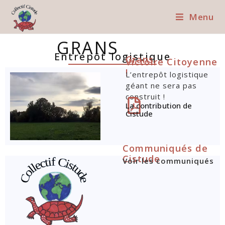
Menu
GRANS
Entrepôt logistique
Grans
Victoire Citoyenne
!
L’entrepôt logistique
géant ne sera pas
construit !
La contribution de
Cistude
Communiqués de
Cistude
Voir les communiqués